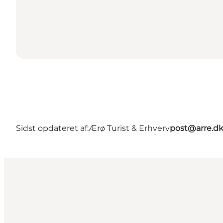
Sidst opdateret af:
Ærø Turist & Erhverv
post@arre.d