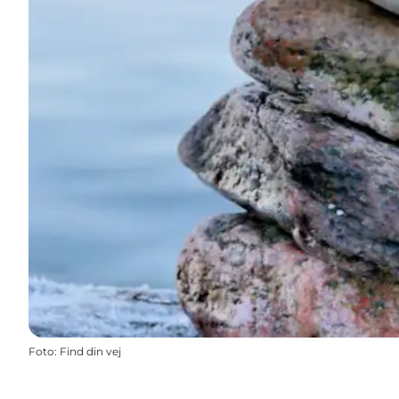
Foto
:
Find din vej