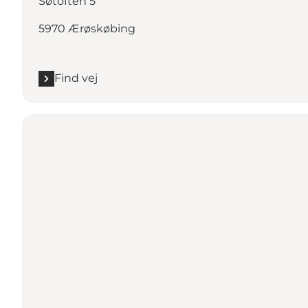
Søtoften 5
5970 Ærøskøbing
Find vej