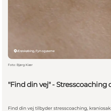
Ærøskøbing, Fyn og øerne
Foto
:
Bjørg Kiær
"Find din vej" - Stresscoaching 
Find din vej tilbyder stresscoaching, kraniosa