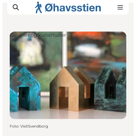
Gallerier og kunsthaller
Inspiration
Vandreruter
Planlægning
Foto
:
VisitSvendborg