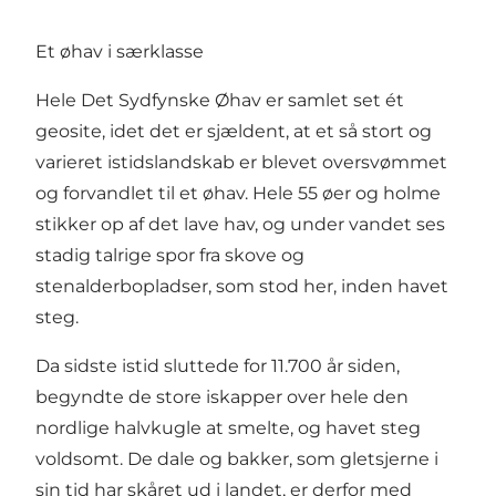
Et øhav i særklasse
Hele Det Sydfynske Øhav er samlet set ét
geosite, idet det er sjældent, at et så stort og
varieret istidslandskab er blevet oversvømmet
og forvandlet til et øhav. Hele 55 øer og holme
stikker op af det lave hav, og under vandet ses
stadig talrige spor fra skove og
stenalderbopladser, som stod her, inden havet
steg.
Da sidste istid sluttede for 11.700 år siden,
begyndte de store iskapper over hele den
nordlige halvkugle at smelte, og havet steg
voldsomt. De dale og bakker, som gletsjerne i
sin tid har skåret ud i landet, er derfor med