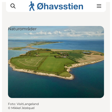
Naturområder
Inspiration
Vandreruter
Planlægning
Foto
:
VisitLangeland
©
Mikkel Jézéquel