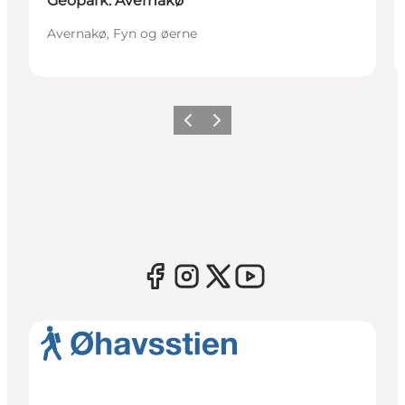
Geopark: Avernakø
Avernakø, Fyn og øerne
Forrige
Næste