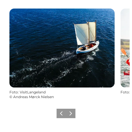
Foto
:
VisitLangeland
Foto
:
©
Andreas Mørck Nielsen
Forrige
Næste