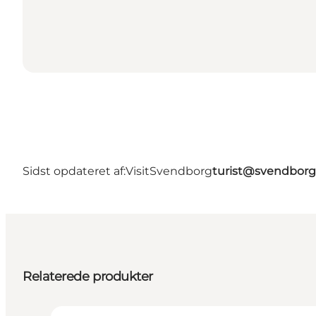
Sidst opdateret af:
VisitSvendborg
turist@svendborg
Relaterede produkter