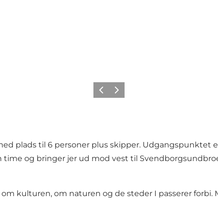
Forrige
Næste
ed plads til 6 personer plus skipper. Udgangspunktet er
 time og bringer jer ud mod vest til Svendborgsundbroen
 om kulturen, om naturen og de steder I passerer forbi.