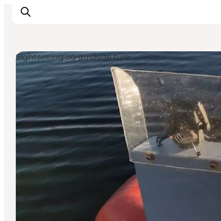
Sightseeing og guidede ture
Inspiration
Vandreruter
Planlægning