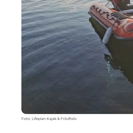
Foto
:
Lifeplan Kajak & Friluftsliv