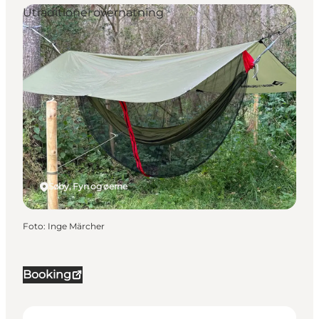
Utraditionel overnatning
Søby, Fyn og øerne
Foto
:
Inge Märcher
Booking