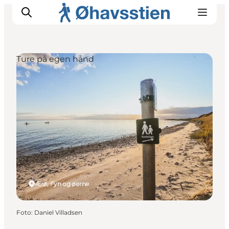
Ture på egen hånd
Inspiration
Vandreruter
Planlægning
Ærø, Fyn og øerne
Foto
:
Daniel Villadsen