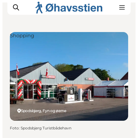
Shopping
Inspiration
Vandreruter
Planlægning
Spodsbjerg, Fyn og øerne
Foto
:
Spodsbjerg Turistbådehavn