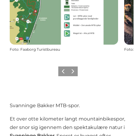
Foto
:
Faaborg Turistbureau
Foto
:
Forrige
Næste
Svanninge Bakker MTB-spor.
Et over otte kilometer langt mountainbikespor,
der snor sig igennem den spektakulære natur i
Svanninge Bakker
. Sporet er bygget efter