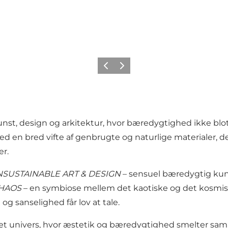
Forrige
Næste
 kunst, design og arkitektur, hvor bæredygtighed ikke b
bred vifte af genbrugte og naturlige materialer, der får 
er.
NSUSTAINABLE ART & DESIGN
– sensuel bæredygtig kun
HAOS
– en symbiose mellem det kaotiske og det kosmi
og sanselighed får lov at tale.
i et univers, hvor æstetik og bæredygtighed smelter sa