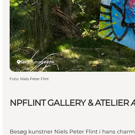
Søby, Fyn og øerne
Foto
:
Niels Peter Flint
NPFLINT GALLERY & ATELIER
Besøg kunstner Niels Peter Flint i hans charme