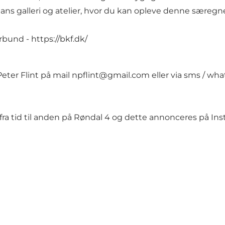
hans galleri og atelier, hvor du kan opleve denne særeg
orbund -
https://bkf.dk/
Peter Flint på mail
npflint@gmail.com
eller via sms / wh
d fra tid til anden på Røndal 4 og dette annonceres på I