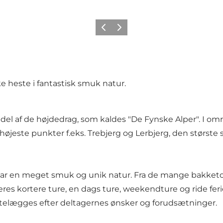
Forrige
Næste
e heste i fantastisk smuk natur.
del af de højdedrag, som kaldes "De Fynske Alper". I omr
højeste punkter f.eks. Trebjerg og Lerbjerg, den største 
, har en meget smuk og unik natur. Fra de mange bakket
 kortere ture, en dags ture, weekendture og ride ferier
ettelægges efter deltagernes ønsker og forudsætninger.