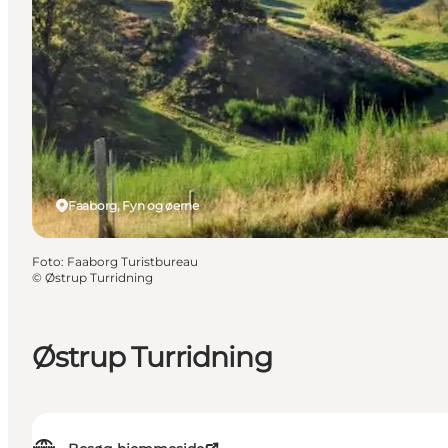
Faaborg, Fyn og øerne
Foto
:
Faaborg Turistbureau
©
Østrup Turridning
Østrup Turridning