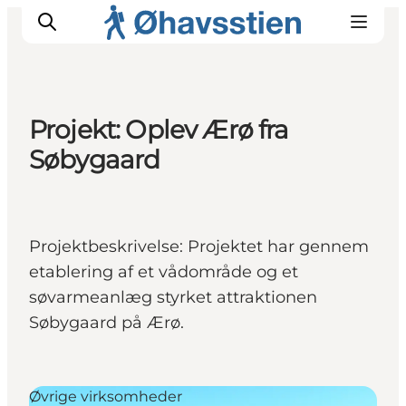
Projekt: Oplev Ærø fra
Søbygaard
Inspiration
Vandreruter
Planlægning
Projektbeskrivelse: Projektet har gennem
etablering af et vådområde og et
søvarmeanlæg styrket attraktionen
Søbygaard på Ærø.
Øvrige virksomheder