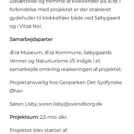
udsættelse og fremme af klokkefrøer på Ærø. I
forbindelse med projektet er der etableret
gydehuller til klokkefrøer både ved Søbygaard
og i Vitsø Nor.
Samarbejdsparter
Ærø Museum, Ærø Kommune, Søbygaards
Venner og Naturturisme I/S indgik i et
samarbejde omkring realiseringen af projektet.
Projektansvarlig hos Geoparken Det Sydfynske
Øhav:
Søren Lisby,
soren.lisby@svendborg.dk
Projektsum:
2,5 mio. dkr.
Projektet blev støttet af: