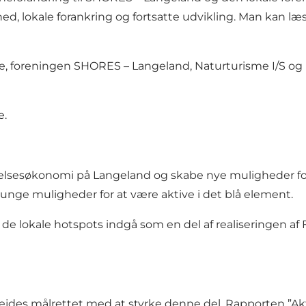
hed, lokale forankring og fortsatte udvikling. Man kan 
tere, foreningen SHORES – Langeland, Naturturisme I/S
e.
levelsesøkonomi på Langeland og skabe nye muligheder for 
 unge muligheder for at være aktive i det blå element.
de lokale hotspots indgå som en del af realiseringen af
rbejdes målrettet med at styrke denne del. Rapporten ”Akt