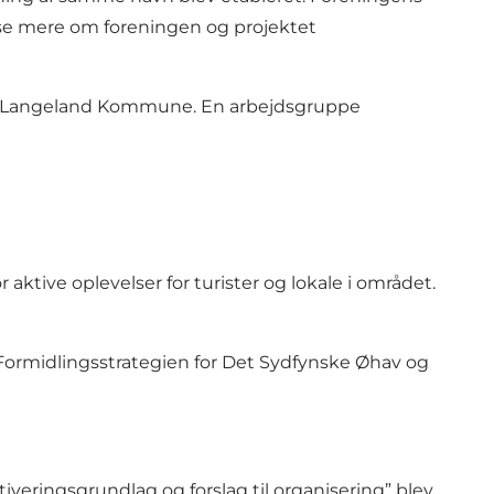
læse mere om foreningen og projektet
 og Langeland Kommune. En arbejdsgruppe
aktive oplevelser for turister og lokale i området.
 Formidlingsstrategien for Det Sydfynske Øhav og
iveringsgrundlag og forslag til organisering” blev