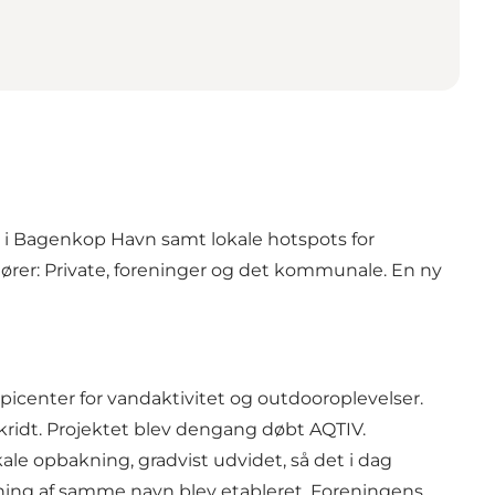
e i Bagenkop Havn samt lokale hotspots for
ktører: Private, foreninger og det kommunale. En ny
center for vandaktivitet og outdooroplevelser.
kridt. Projektet blev dengang døbt AQTIV.
kale opbakning, gradvist udvidet, så det i dag
ening af samme navn blev etableret. Foreningens