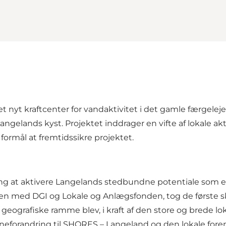
 nyt kraftcenter for vandaktivitet i det gamle færgelej
angelands kyst. Projektet inddrager en vifte af lokale a
ormål at fremtidssikre projektet.
at aktivere Langelands stedbundne potentiale som epi
mmen med DGI og Lokale og Anlægsfonden, tog de første s
s geografiske ramme blev, i kraft af den store og brede lo
avneforandring til SHORES – Langeland og den lokale for