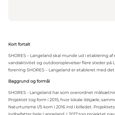
Kort fortalt
SHORES – Langeland skal munde ud i etablering af et
vandaktivitet og outdooroplevelser flere steder på L
forening SHORES – Langeland er etableret med det f
Baggrund og formål
SHORES - Langeland har som overordnet målsætning 
Projektet tog form i 2015, hvor lokale ildsjæle, sa
Naturturisme I/S kom i 2016 ind i billedet. Projektet
indbefatter hele Langeland. I 2017 tog projektet n