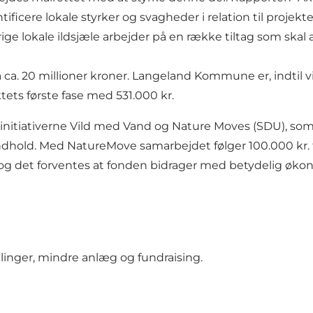
ificere lokale styrker og svagheder i relation til projekt
e lokale ildsjæle arbejder på en række tiltag som skal 
ca. 20 millioner kroner. Langeland Kommune er, indtil vi
ktets første fase med 531.000 kr.
tiativerne Vild med Vand og Nature Moves (SDU), som skal
ndhold. Med NatureMove samarbejdet følger 100.000 kr. ti
og det forventes at fonden bidrager med betydelig økon
linger, mindre anlæg og fundraising.