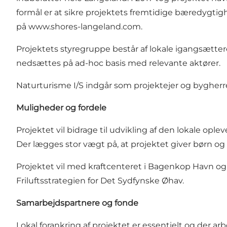
formål er at sikre projektets fremtidige bæredygtig
på
www.shores-langeland.com
.
Projektets styregruppe består af lokale igangsæt
nedsættes på ad-hoc basis med relevante aktører.
Naturturisme I/S indgår som projektejer og bygherr
Muligheder og fordele
Projektet vil bidrage til udvikling af den lokale op
Der lægges stor vægt på, at projektet giver børn og
Projektet vil med kraftcenteret i Bagenkop Havn og 
Friluftsstrategien for Det Sydfynske Øhav.
Samarbejdspartnere og fonde
Lokal forankring af projektet er essentielt og der a