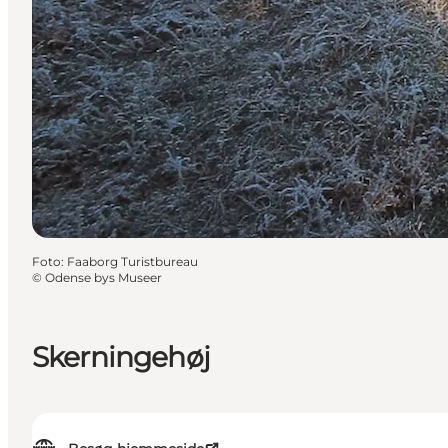
Foto
:
Faaborg Turistbureau
©
Odense bys Museer
Skerningehøj