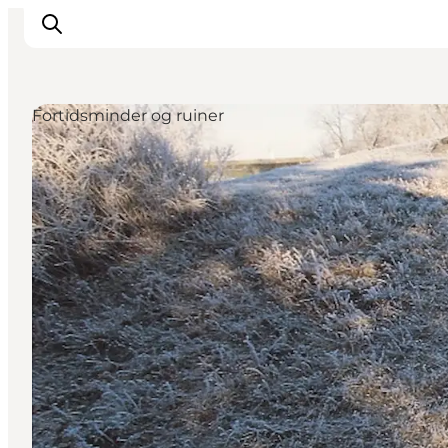
Fortidsminder og ruiner
Inspiration
Vandreruter
Planlægning