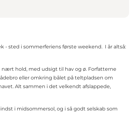
ræk - sted i sommerferiens første weekend. I år altså:
 nært hold, med udsigt til hav og ø. Forfatterne
ådebro eller omkring bålet på teltpladsen om
 øhavet. Alt sammen i det velkendt afslappede,
mindst i midsommersol, og i så godt selskab som