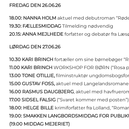
FREDAG DEN 26.06.26
18.00: NANNA HOLM
aktuel med debutroman “Røde P
19.30: FÆLLESMIDDAG
Tilmelding nødvendig
20.15: ANNA MEJLHEDE
forfatter og debatør fra Læsø
LØRDAG DEN 27.06.26
10.30 KARI BRINCH
fortæller om sine børnebøger “R
11.00 KARI BRINCH
WORKSHOP FOR BØRN (“Rosa på
13.00 TONE OTILLIE,
filminstruktør ungdomsbogsforfat
15.00 GUSTAV FOSS,
aktuel med Langelandsromanen 
16.00 RASMUS DAUGBJERG
, aktuel med havfruero
17.00 SIDSEL FALSIG
(“Svaret kommer med posten”)
18.00: HELGE BILLE
krimiforfatter fra Lolland, “Rom
19.00: SMAKKEN LANGBORDSMIDDAG FOR PUBLI
(19.00 MIDDAG MEJERIET)