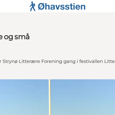
ore og små
trynø Litterære Forening gang i festivallen Litter