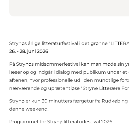
Strynøs årlige litteraturfestival i det grønne "LITTE
26. - 28. juni 2026
På Strynøs midsommerfestival kan man møde sin yndling
læser op og indgår i dialog med publikum under et
aftenen, hvor professionelle ud i den mundtlige fort
nærværende og uprætentiøse "Strynø Litterære For
Strynø er kun 30 minutters færgetur fra Rudkøbing o
denne weekend.
Programmet for Strynø litteraturfestival 2026: