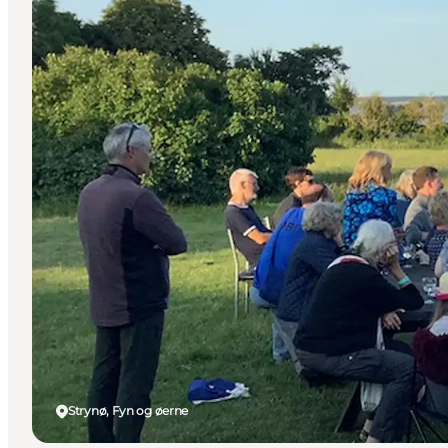
Strynø, Fyn og øerne