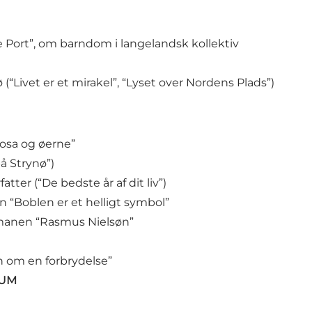
ort”, om barndom i langelandsk kollektiv
 (“Livet er et mirakel”, “Lyset over Nordens Plads”)
osa og øerne”
 Strynø”)
ter (“De bedste år af dit liv”)
“Boblen er et helligt symbol”
manen “Rasmus Nielsøn”
an om en forbrydelse”
KUM