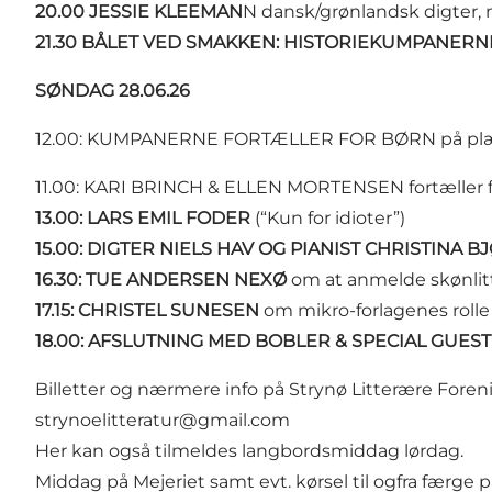
20.00 JESSIE KLEEMAN
N dansk/grønlandsk digter, m
21.30 BÅLET VED SMAKKEN: HISTORIEKUMPANERN
SØNDAG 28.06.26
12.00: KUMPANERNE FORTÆLLER FOR BØRN på pl
11.00: KARI BRINCH & ELLEN MORTENSEN fortæller 
13.00: LARS EMIL FODER
(“Kun for idioter”)
15.00: DIGTER NIELS HAV OG PIANIST CHRISTINA 
16.30: TUE ANDERSEN NEXØ
om at anmelde skønlit
17.15: CHRISTEL SUNESEN
om mikro-forlagenes rolle 
18.00: AFSLUTNING MED BOBLER & SPECIAL GUEST
Billetter og nærmere info på Strynø Litterære Foreni
strynoelitteratur@gmail.com
Her kan også tilmeldes langbordsmiddag lørdag.
Middag på Mejeriet samt evt. kørsel til ogfra færge p