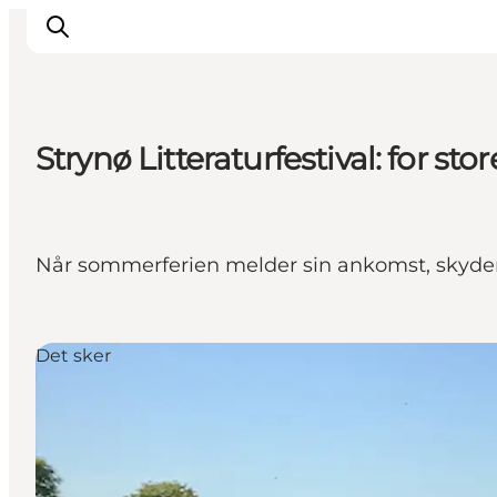
Strynø Litteraturfestival: for st
Inspiration
Vandreruter
Planlægning
Når sommerferien melder sin ankomst, skyder S
Det sker