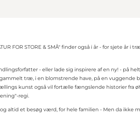
RATUR FOR STORE & SMÅ" finder også i år - for sjete år i t
sforfatter - eller lade sig inspirere af en ny! - på helt
 gammelt træ, i en blomstrende have, på en vuggende b
ællings kunst også vil fortælle fængslende historier fra
ening"-regi.
g altid et besøg værd, for hele familien - Men da ikke 