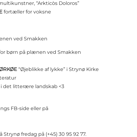
ultikunstner, “Arkticòs Doloros”
E
fortæller for voksne
ænen ved Smakken
for børn på plænen ved Smakken
BJØRKØE
“Øjeblikke af lykke” i Strynø Kirke
teratur
i det litterære landskab <3
ngs FB-side eller på
å Strynø fredag på (+45) 30 95 92 77.