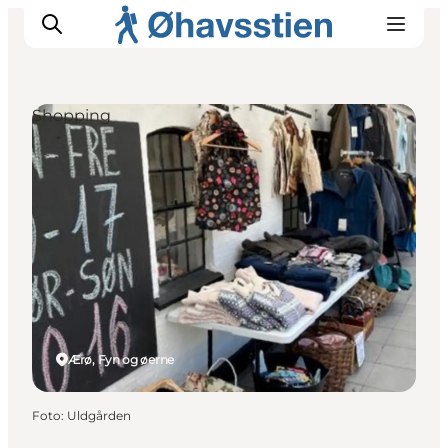
Shopping
Inspiration
Vandreruter
Planlægning
Ærø, Fyn og øerne
Foto
:
Uldgården