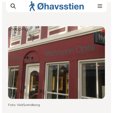
Shopping
Inspiration
Vandreruter
Planlægning
Foto
:
VisitSvendborg