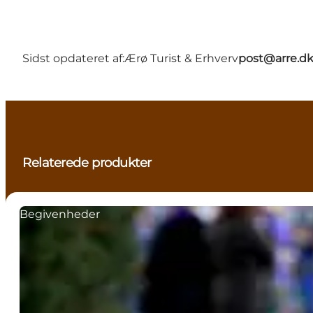
Sidst opdateret af:
Ærø Turist & Erhverv
post@arre.d
Relaterede produkter
Begivenheder