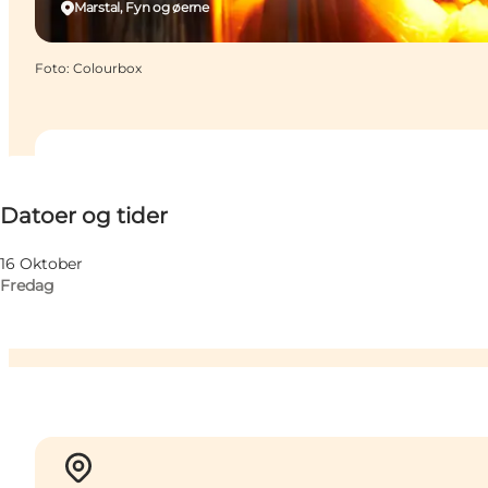
Marstal, Fyn og øerne
Foto
:
Colourbox
Datoer og tider
Datoer og tider
Gratis
Børn
16 Oktober
Fredag