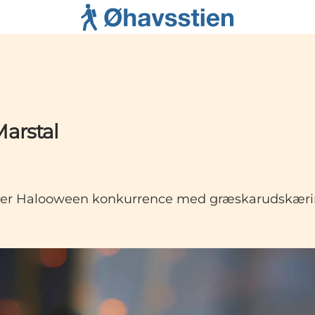
arstal
r er Halooween konkurrence med græskarudskæring