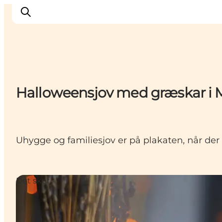
Inspiration
Halloweensjov med græskar i M
Vandreruter
Planlægning
Uhygge og familiesjov er på plakaten, når de
Det sker