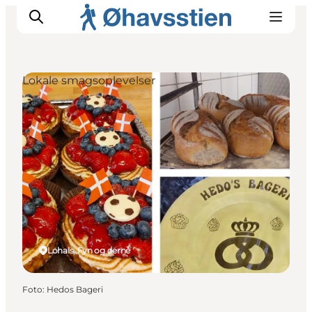
Lokale smagsoplevelser
Inspiration
Vandreruter
Planlægning
Lohals, Fyn og øerne
Foto
:
Hedos Bageri