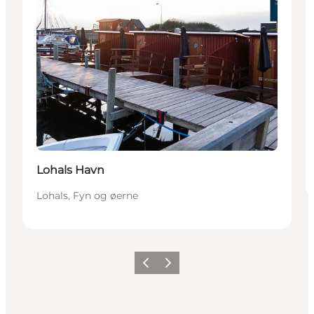
Lohals Havn
Lohals, Fyn og øerne
Forrige
Næste