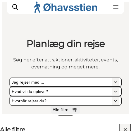
Planlæg din rejse
Inspiration
Vandreruter
Søg her efter attraktioner, aktiviteter, events,
Planlægning
overnatning og meget mere.
Jeg rejser med ...
Hvad vil du opleve?
Hvornår rejser du?
Alle filtre
Jeg rejser med ...
Hvad vil du opleve?
Hvornår rejser du?
Alle filtre