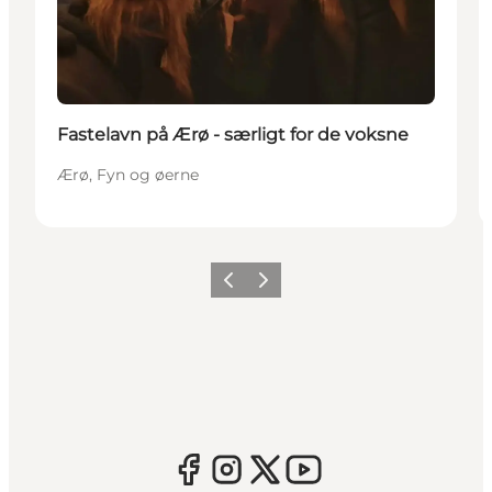
Fastelavn på Ærø - særligt for de voksne
Ærø, Fyn og øerne
Forrige
Næste