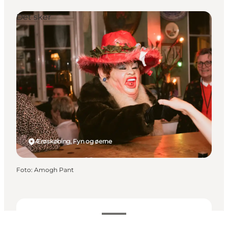
Det sker
Ærøskøbing, Fyn og øerne
Foto
:
Amogh Pant
Datoer og tider