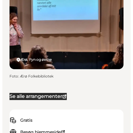
Ærø, Fyn og øerne
Foto
:
Ærø Folkebibliotek
Se alle arrangementer
Gratis
Besøg hjemmeside