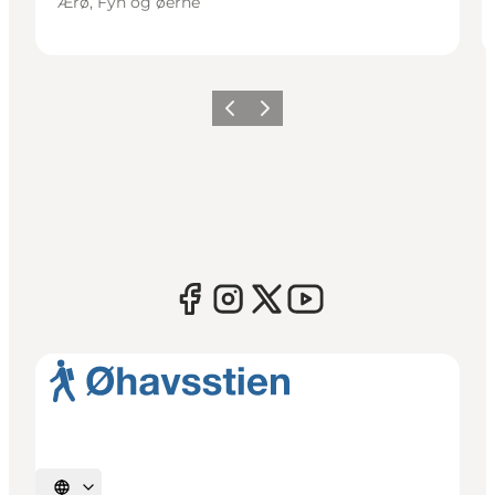
Ærø, Fyn og øerne
Forrige
Næste
Vælg sprog