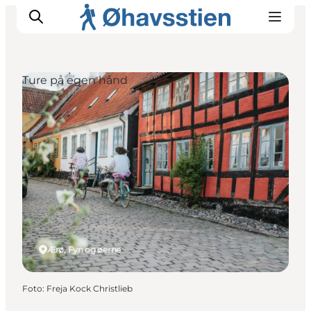
Ture på egen hånd
Inspiration
Vandreruter
Planlægning
Ærø, Fyn og øerne
Foto
:
Freja Kock Christlieb