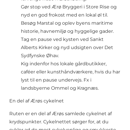
Gør stop ved Ærø Bryggeri i Store Rise og
nyd en god frokost med en lokal øl til.
Besøg Marstal og oplev byens maritime
historie, havnemiljø og hyggelige gader.
Tag en pause ved kysten ved Sankt
Alberts Kirker og nyd udsigten over Det
Sydfynske Øhav.
Kig indenfor hos lokale gårdbutikker,
caféer eller kunsthåndværkere, hvis du har
lyst til en pause undervejs. Fx i
landsbyerne Ommel og Kragnæs.
En del af Ærøs cykelnet
Ruten er en del af Ærøs samlede cykelnet af
krydspunkter. Cykelnettet sørger for, at du
cykler ad de mest cykelvenlige og smukkeste