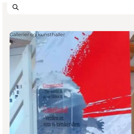
Gallerier og kunsthaller
Inspiration
Vandreruter
Planlægning