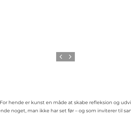
Forrige
Næste
t. For hende er kunst en måde at skabe refleksion og u
 noget, man ikke har set før – og som inviterer til sam