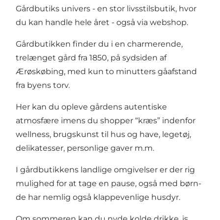
Gårdbutiks univers - en stor livsstilsbutik, hvor
du kan handle hele året - også via webshop.
Gårdbutikken finder du i en charmerende,
trelænget gård fra 1850, på sydsiden af
Ærøskøbing, med kun to minutters gåafstand
fra byens torv.
Her kan du opleve gårdens autentiske
atmosfære imens du shopper “kræs” indenfor
wellness, brugskunst til hus og have, legetøj,
delikatesser, personlige gaver m.m.
I gårdbutikkens landlige omgivelser er der rig
mulighed for at tage en pause, også med børn-
de har nemlig også klappevenlige husdyr.
Om sommeren kan du nyde kolde drikke, is,