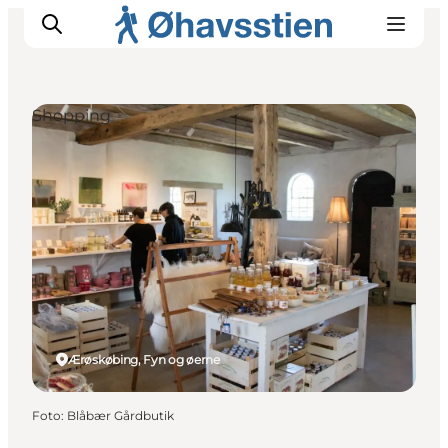
Shopping
Inspiration
Vandreruter
Planlægning
Ærøskøbing, Fyn og øerne
Foto
:
Blåbær Gårdbutik