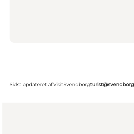
Sidst opdateret af:
VisitSvendborg
turist@svendborg