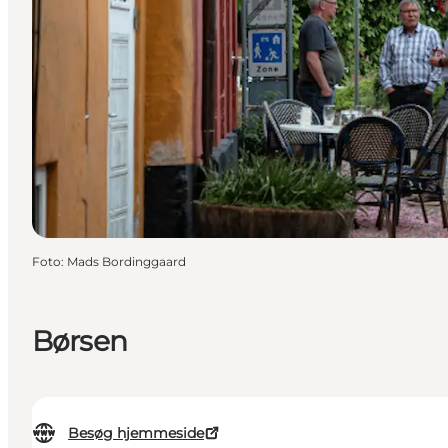
Foto
:
Mads Bordinggaard
Børsen
Besøg hjemmeside