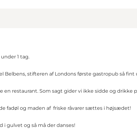
under 1 tag.
ael Belbens, stifteren af Londons første gastropub så fint
e en restaurant. Som sagt gider vi ikke sidde og drikke på
e fadøl og maden af friske råvarer sættes i højsædet!
ed i gulvet og så må der danses!