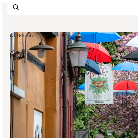
Natklubber og barer
Inspiration
Vandreruter
Planlægning