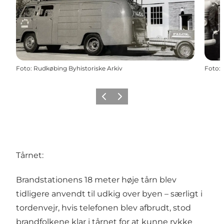
Foto
:
Rudkøbing Byhistoriske Arkiv
Foto
:
Forrige
Næste
Tårnet:
Brandstationens 18 meter høje tårn blev
tidligere anvendt til udkig over byen – særligt i
tordenvejr, hvis telefonen blev afbrudt, stod
brandfolkene klar i tårnet for at kunne rykke