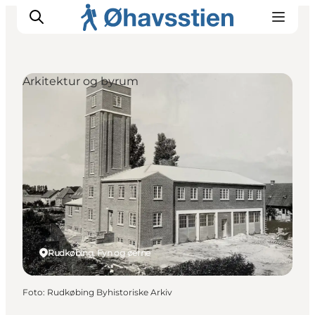
Arkitektur og byrum
Inspiration
Vandreruter
Planlægning
Rudkøbing, Fyn og øerne
Foto
:
Rudkøbing Byhistoriske Arkiv