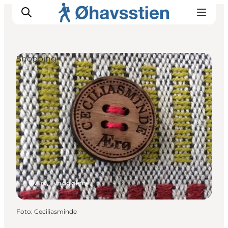
Shopping
Inspiration
Vandreruter
Planlægning
Ærø, Fyn og øerne
Foto
:
Ceciliasminde