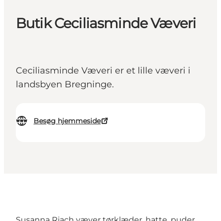
Butik Ceciliasminde Væveri
Ceciliasminde Væveri er et lille væveri i
landsbyen Bregninge.
Besøg hjemmeside
Susanna Riach væver tørklæder, hatte, puder,