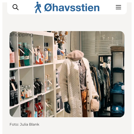
Shopping
Inspiration
Vandreruter
Planlægning
Foto
:
Julia Blank