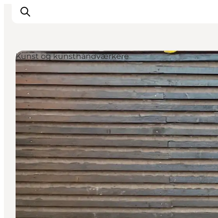
Kunst og kunsthåndværkere
Inspiration
Vandreruter
Planlægning