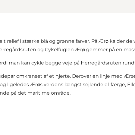
relief i stærke blå og grønne farver. På Ærø kalder de v
Herregårdsruten og Cykelfuglen Ærø gemmer på en masse 
, fordi man kan cykle begge veje på Herregårdsruten rund
udepar omkranset af et hjerte. Derover en linje med Ærø
 og ligeledes Ærøs verdens længst sejlende el-færge, Ell
ørende på det maritime område.