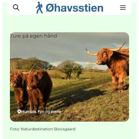
Ture på egen hånd
Inspiration
Vandreruter
Planlægning
Humble, Fyn og øerne
Foto
:
Naturdestination Skovsgaard