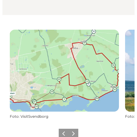
Foto
:
VisitSvendborg
Foto
:
Forrige
Næste