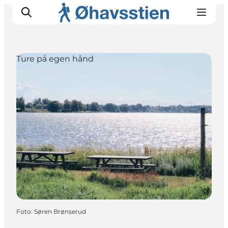
Ture på egen hånd
Inspiration
Vandreruter
Planlægning
Foto
:
Søren Brønserud