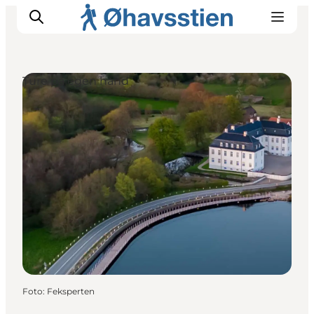
Ture på egen hånd
Inspiration
Vandreruter
Planlægning
Foto
:
Feksperten