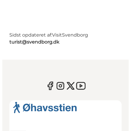
Sidst opdateret af:
VisitSvendborg
turist@svendborg.dk