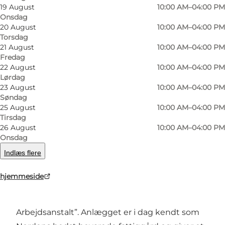
19 August
10:00 AM–04:00 PM
Onsdag
20 August
10:00 AM–04:00 PM
Torsdag
21 August
10:00 AM–04:00 PM
Fredag
22 August
10:00 AM–04:00 PM
Lørdag
Foto
:
Frederikke Juul Albertsen
Foto
:
23 August
10:00 AM–04:00 PM
Søndag
25 August
10:00 AM–04:00 PM
Forrige
Næste
Tirsdag
26 August
10:00 AM–04:00 PM
Onsdag
Indlæs flere
Danmarks Forsorgsmuseum har til huse i den
hjemmeside
tidligere Fattiggård i Svendborg, opført i 1872
som “Svendborg Købstads Fattig- og
Arbejdsanstalt”. Anlægget er i dag kendt som