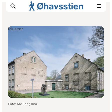
Museer
Inspiration
Vandreruter
Planlægning
Foto
:
Ard Jongsma