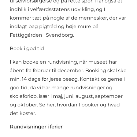
til selvforsørgelse og på rette spor. I får også et
indblik i velfærdsstatens udvikling, og I
kommer tæt på nogle af de mennesker, der var
indlagt bag pigtråd og høje mure på
Fattiggården i Svendborg.
Book i god tid
I kan booke en rundvisning, når museet har
åbent fra februar til december. Booking skal ske
min. 14 dage før jeres besøg. Kontakt os gerne i
god tid, da vi har mange rundvisninger og
skoleforløb, især i maj, juni, august, september
og oktober.
Se her, hvordan I booker og hvad
det koster.
Rundvisninger i ferier