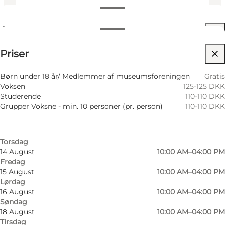
Se åbningstider
Åbningstider
Se priser
Priser
Tilgængelighed
Filtrér efter måned
9 August
10:00 AM–04:00 PM
Besøg hjemmeside
Børn under 18 år/ Medlemmer af museumsforeningen
Gratis
Søndag
Voksen
125-125 DKK
11 August
10:00 AM–04:00 PM
Venner, Min partner, Mig selv
Studerende
110-110 DKK
Tirsdag
Grupper Voksne - min. 10 personer (pr. person)
110-110 DKK
12 August
10:00 AM–04:00 PM
Onsdag
13 August
10:00 AM–04:00 PM
Torsdag
14 August
10:00 AM–04:00 PM
Fredag
15 August
10:00 AM–04:00 PM
Lørdag
16 August
10:00 AM–04:00 PM
Søndag
18 August
10:00 AM–04:00 PM
Tirsdag