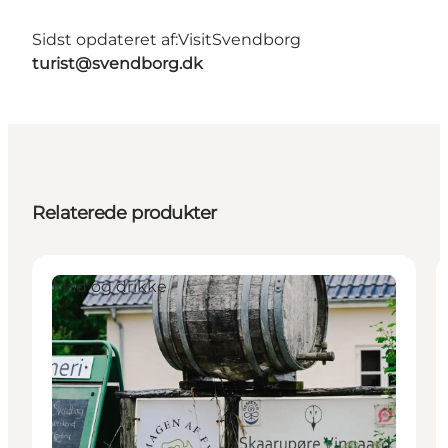
Sidst opdateret af:
VisitSvendborg
turist@svendborg.dk
Relaterede produkter
Mad og drikke