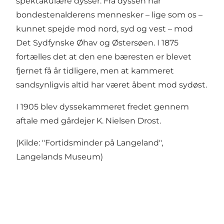
spektakulære dysser. Fra dyssen har
bondestenalderens mennesker – lige som os –
kunnet spejde mod nord, syd og vest – mod
Det Sydfynske Øhav og Østersøen. I 1875
fortælles det at den ene bæresten er blevet
fjernet få år tidligere, men at kammeret
sandsynligvis altid har været åbent mod sydøst.
I 1905 blev dyssekammeret fredet gennem
aftale med gårdejer K. Nielsen Drost.
(Kilde: "Fortidsminder på Langeland",
Langelands Museum)