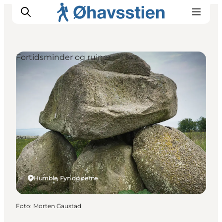
Fortidsminder og ruiner
Inspiration
Vandreruter
Planlægning
Humble, Fyn og øerne
Foto
:
Morten Gaustad