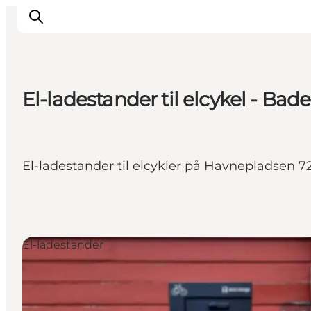
El-ladestander til elcykel - Bad
Inspiration
Vandreruter
Planlægning
El-ladestander til elcykler på Havnepladsen 7
El-ladestander