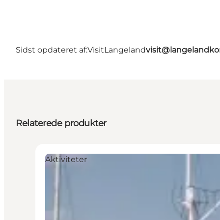
Sidst opdateret af:
VisitLangeland
visit@langeland
Relaterede produkter
Aktiviteter