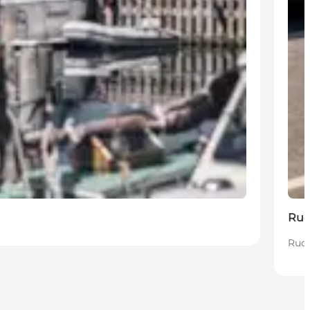
Rud
Rudk