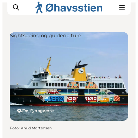
Sightseeing og guidede ture
Inspiration
Vandreruter
Planlægning
Ærø, Fyn og øerne
Foto
:
Knud Mortensen