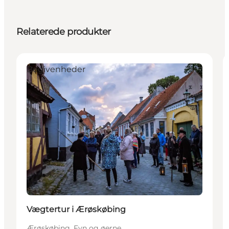
Relaterede produkter
Begivenheder
Vægtertur i Ærøskøbing
Ærøskøbing, Fyn og øerne