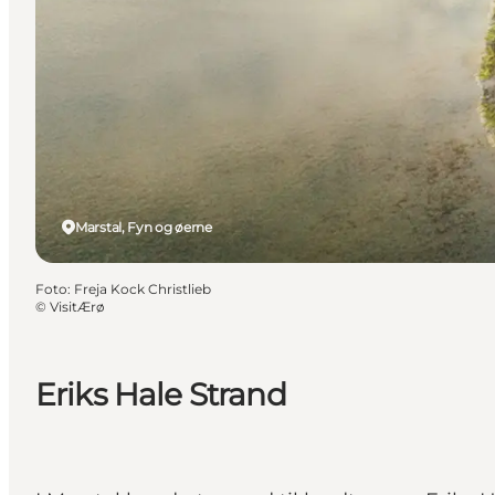
Marstal, Fyn og øerne
Foto
:
Freja Kock Christlieb
©
VisitÆrø
Eriks Hale Strand