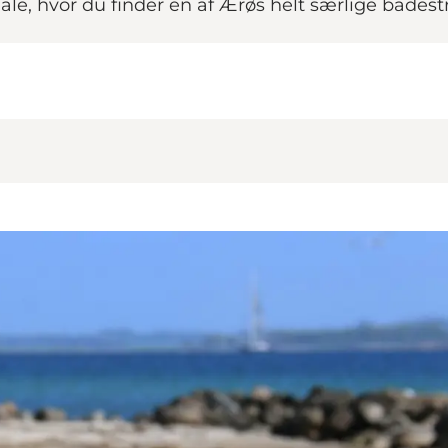
Hale, hvor du finder en af Ærøs helt særlige badest