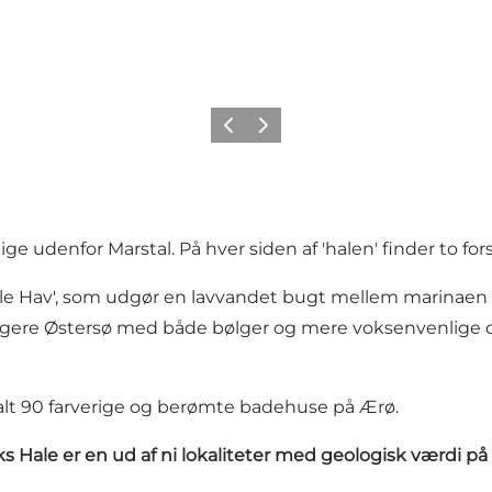
Forrige
Næste
 lige udenfor
Marstal
. På hver siden af 'halen' finder to for
le Hav', som udgør en lavvandet bugt mellem marinaen og 
øligere Østersø med både bølger og mere voksenvenlige d
 alt 90 farverige og berømte
badehuse på Ærø
.
iks Hale er en ud af ni lokaliteter med geologisk værd