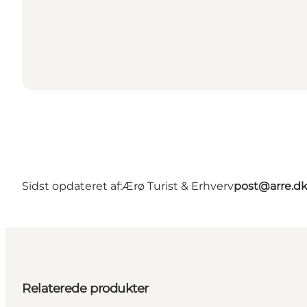
Sidst opdateret af:
Ærø Turist & Erhverv
post@arre.d
Relaterede produkter