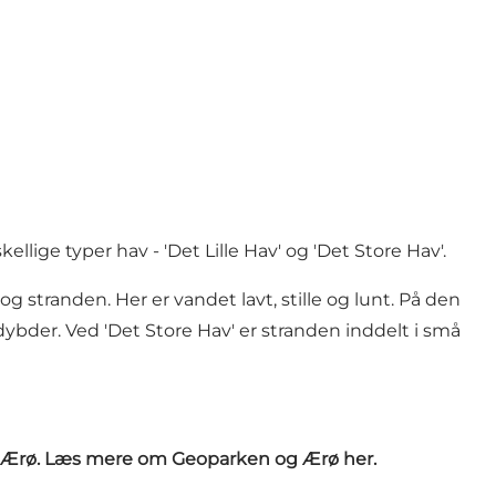
skellige typer hav - 'Det Lille Hav' og 'Det Store Hav'.
stranden. Her er vandet lavt, stille og lunt. På den
ybder. Ved 'Det Store Hav' er stranden inddelt i små
i på Ærø. Læs mere om Geoparken og Ærø
her
.