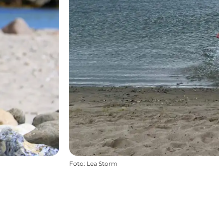
Foto
:
Lea Storm