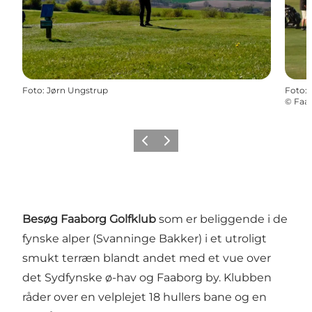
Foto
:
Jørn Ungstrup
Foto
:
©
Faab
Forrige
Næste
Besøg Faaborg Golfklub
som er beliggende i de
fynske alper (Svanninge Bakker) i et utroligt
smukt terræn blandt andet med et vue over
det Sydfynske ø-hav og Faaborg by. Klubben
råder over en velplejet 18 hullers bane og en