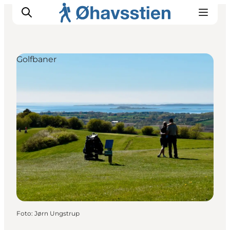
Golfbaner
Inspiration
Vandreruter
Planlægning
Foto
:
Jørn Ungstrup