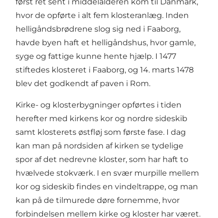
først ret sent i middelalderen kom til Danmark,
hvor de opførte i alt fem klosteranlæg. Inden
helligåndsbrødrene slog sig ned i Faaborg,
havde byen haft et helligåndshus, hvor gamle,
syge og fattige kunne hente hjælp. I 1477
stiftedes klosteret i Faaborg, og 14. marts 1478
blev det godkendt af paven i Rom.
Kirke- og klosterbygninger opførtes i tiden
herefter med kirkens kor og nordre sideskib
samt klosterets østfløj som første fase. I dag
kan man på nordsiden af kirken se tydelige
spor af det nedrevne kloster, som har haft to
hvælvede stokværk. I en svær murpille mellem
kor og sideskib findes en vindeltrappe, og man
kan på de tilmurede døre fornemme, hvor
forbindelsen mellem kirke og kloster har været.