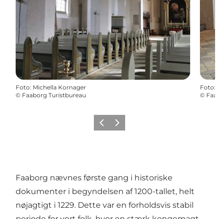
Foto
:
Michella Kornager
Foto
:
©
Faaborg Turistbureau
©
Faab
Forrige
Næste
Faaborg nævnes første gang i historiske
dokumenter i begyndelsen af 1200-tallet, helt
nøjagtigt i 1229. Dette var en forholdsvis stabil
periode for vort folk, hvor en stærk kongemagt