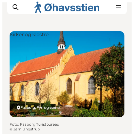
Kirker og klostre
Inspiration
Vandreruter
Planlægning
Faaborg, Fyn og øerne
Foto
:
Faaborg Turistbureau
©
Jørn Ungstrup