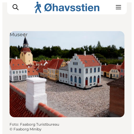
Museer
Inspiration
Vandreruter
Planlægning
Foto
:
Faaborg Turistbureau
©
Faaborg Miniby