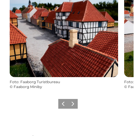
Foto
:
Faaborg Turistbureau
Foto
:
©
Faaborg Miniby
©
Faa
Forrige
Næste