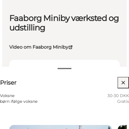
Faaborg Miniby værksted og
udstilling
Video om Faaborg Miniby
30-30 DKK
Priser
Besøg hjemmeside
Voksne
30-30 DKK
børn ifølge voksne
Gratis