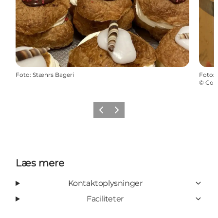
Foto
:
Stæhrs Bageri
Foto
:
©
Col
Forrige
Næste
Læs mere
Kontaktoplysninger
Faciliteter