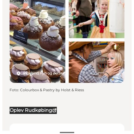
Det sker
Langeland, Fyn og øerne
Foto
:
Colourbox & Pastry by Holst & Riess
Oplev Rudkøbing