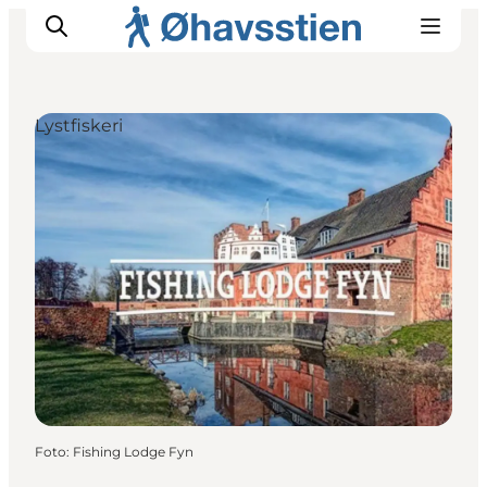
Lystfiskeri
Inspiration
Vandreruter
Planlægning
Foto
:
Fishing Lodge Fyn