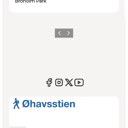
Broholm Park
Forrige
Næste