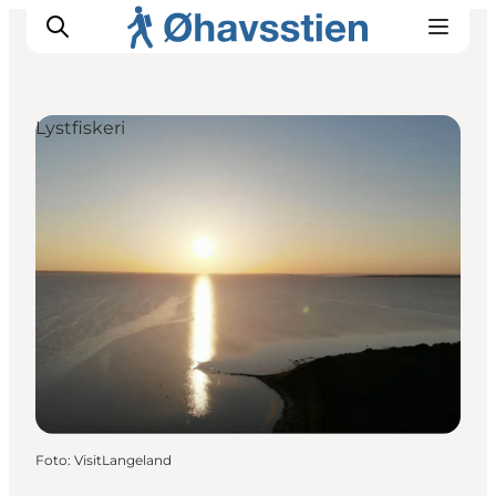
Lystfiskeri
Inspiration
Vandreruter
Planlægning
Foto
:
VisitLangeland