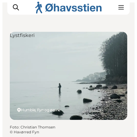
Lystfiskeri
Inspiration
Vandreruter
Planlægning
Humble, Fyn og øerne
Foto
:
Christian Thomsen
©
Havørred Fyn