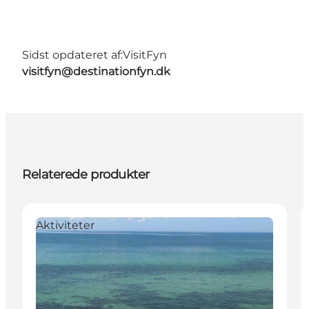
Sidst opdateret af:
VisitFyn
visitfyn@destinationfyn.dk
Relaterede produkter
Aktiviteter