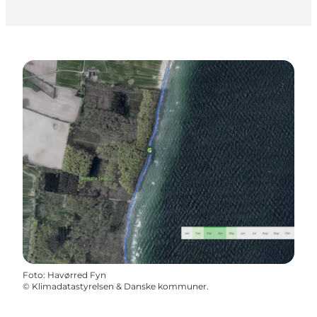
Foto
:
Havørred Fyn
©
Klimadatastyrelsen & Danske kommuner.