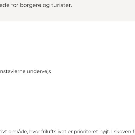
æde for borgere og turister.
onstavlerne undervejs
ivt område, hvor friluftslivet er prioriteret højt. I skove