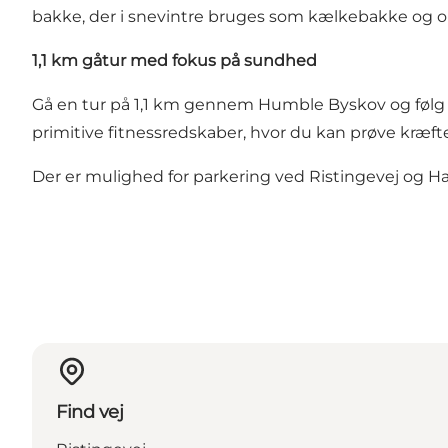
bakke, der i snevintre bruges som kælkebakke og om 
1,1 km gåtur med fokus på sundhed
Gå en tur på 1,1 km gennem Humble Byskov og følg S
primitive fitnessredskaber, hvor du kan prøve kræfte
Der er mulighed for parkering ved Ristingevej og Ha
Find vej