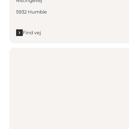
Ristingevej
5932 Humble
Find vej