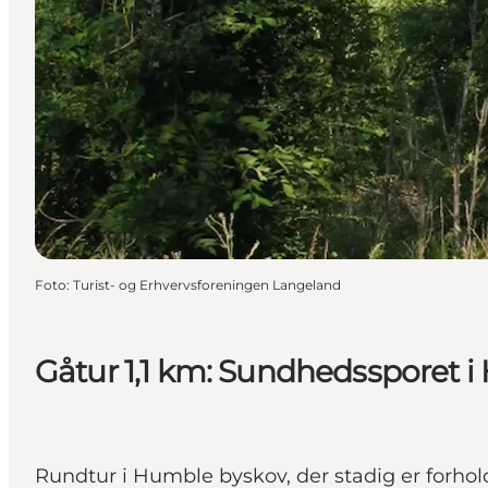
Foto
:
Turist- og Erhvervsforeningen Langeland
Gåtur 1,1 km: Sundhedssporet 
Rundtur i Humble byskov, der stadig er forho