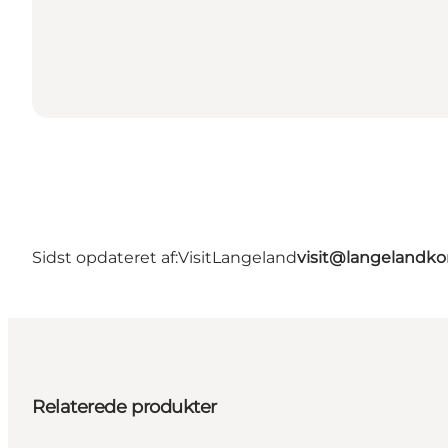
Sidst opdateret af:
VisitLangeland
visit@langeland
Relaterede produkter