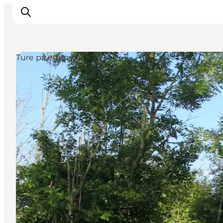
Ture på egen hånd
Inspiration
Vandreruter
Planlægning