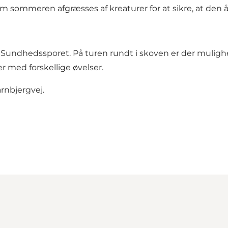
sommeren afgræsses af kreaturer for at sikre, at den åbn
undhedssporet. På turen rundt i skoven er der mulighed
r med forskellige øvelser.
rnbjergvej.