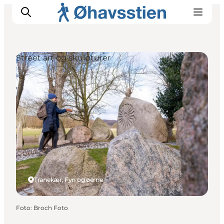
Street art og skulpturer
Inspiration
Vandreruter
Planlægning
Tranekær, Fyn og øerne
Foto
:
Broch Foto