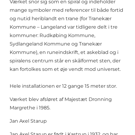
Værket snor sig som en spiral og indeholder
mange symboler med referencer til både fortid
og nutid heriblandt en trane (for Tranekær
Kommune – Langeland var tidligere delt i tre
kommuner: Rudkøbing Kommune,
Sydlangeland Kommune og Tranekær
Kommune), en runeindskrift, et askeblad og i
spiralens centrum står en skålformet sten, der
kan fortolkes som et øje vendt mod universet.
Hele installationen er 12 gange 15 meter stor.
Værket blev afsløret af Majestæt Dronning
Margrethe i 1985.
Jan Axel Starup
Jan Axel Starup er født i Kastrup i 1932, og har