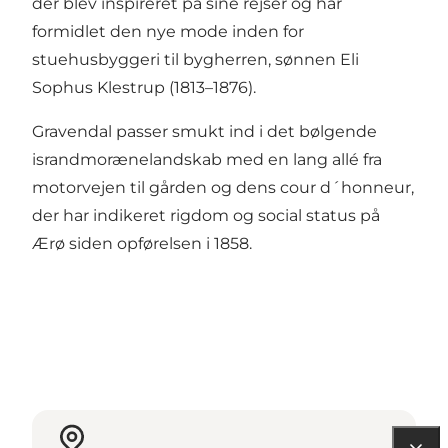
der blev inspireret på sine rejser og har
formidlet den nye mode inden for
stuehusbyggeri til bygherren, sønnen Eli
Sophus Klestrup (1813–1876).
Gravendal passer smukt ind i det bølgende
israndmorænelandskab med en lang allé fra
motorvejen til gården og dens cour d´honneur,
der har indikeret rigdom og social status på
Ærø siden opførelsen i 1858.