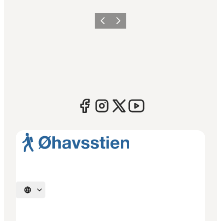
Forrige
Næste
Vælg sprog