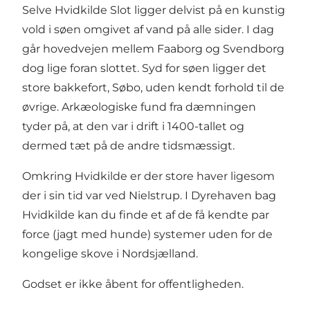
Selve Hvidkilde Slot ligger delvist på en kunstig
vold i søen omgivet af vand på alle sider. I dag
går hovedvejen mellem Faaborg og Svendborg
dog lige foran slottet. Syd for søen ligger det
store bakkefort, Søbo, uden kendt forhold til de
øvrige. Arkæologiske fund fra dæmningen
tyder på, at den var i drift i 1400-tallet og
dermed tæt på de andre tidsmæssigt.
Omkring Hvidkilde er der store haver ligesom
der i sin tid var ved Nielstrup. I Dyrehaven bag
Hvidkilde kan du finde et af de få kendte par
force (jagt med hunde) systemer uden for de
kongelige skove i Nordsjælland.
Godset er ikke åbent for offentligheden.