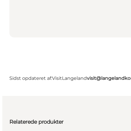
Sidst opdateret af:
VisitLangeland
visit@langeland
Relaterede produkter