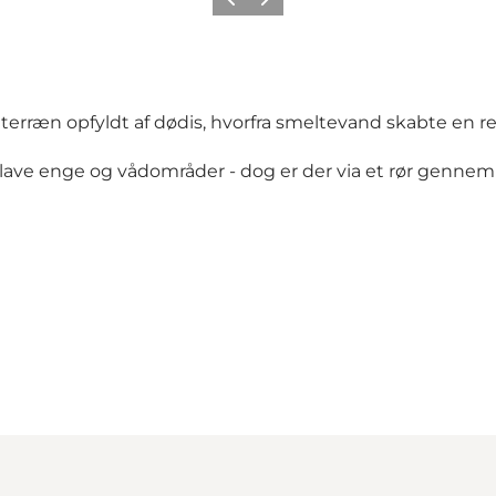
Forrige
Næste
de terræn opfyldt af dødis, hvorfra smeltevand skabte 
ve enge og vådområder - dog er der via et rør gennem 