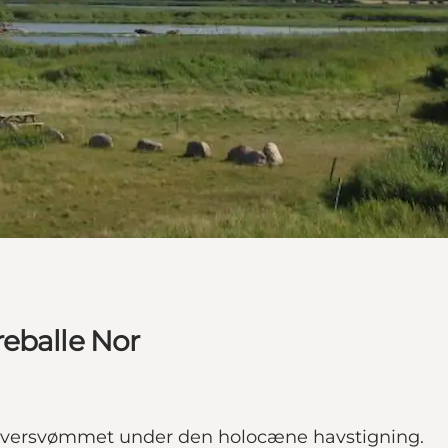
reballe Nor
v oversvømmet under den holocæne havstigning.